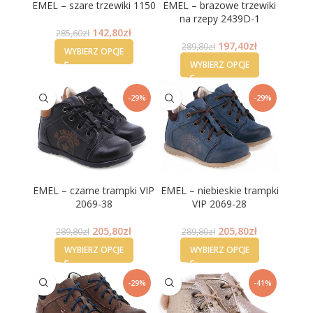
EMEL – szare trzewiki 1150
EMEL – brazowe trzewiki
na rzepy 2439D-1
142,80
zł
285,60
zł
197,40
zł
289,80
zł
WYBIERZ OPCJE
WYBIERZ OPCJE
-29%
-29%
EMEL – czarne trampki VIP
EMEL – niebieskie trampki
2069-38
VIP 2069-28
205,80
zł
205,80
zł
289,80
zł
289,80
zł
WYBIERZ OPCJE
WYBIERZ OPCJE
-29%
-41%