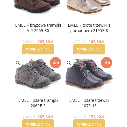
EMEL – brązowe trampki
EMEL – złote trzewiki z
VIP 2069-30
pomponem 2195E-8
205,80
zł
163,80
zł
289,80
zł
277,20
zł
WYBIERZ OPCJE
WYBIERZ OPCJE
-29%
-45%
EMEL – szare trampki
EMEL – szare trzewiki
2069E-5
1075-18
205,80
zł
151,20
zł
289,80
zł
277,20
zł
WYBIERZ OPCJE
WYBIERZ OPCJE