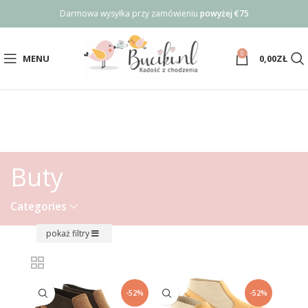
Darmowa wysyłka przy zamówieniu
powyżej €75
0
MENU
0,00
ZŁ
Buty
Categories
pokaż filtry
-52%
-52%