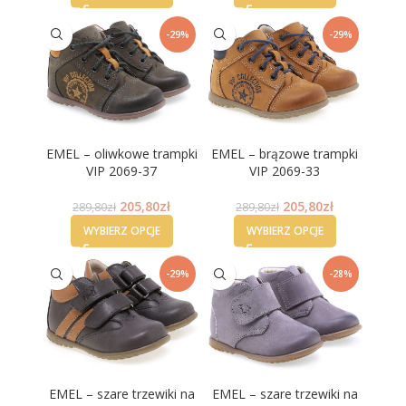
-29%
-29%
EMEL – oliwkowe trampki
EMEL – brązowe trampki
VIP 2069-37
VIP 2069-33
205,80
zł
205,80
zł
289,80
zł
289,80
zł
WYBIERZ OPCJE
WYBIERZ OPCJE
-29%
-28%
EMEL – szare trzewiki na
EMEL – szare trzewiki na