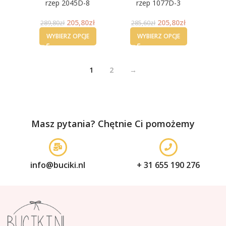
rzep 2045D-8
rzep 1077D-3
205,80
zł
205,80
zł
289,80
zł
285,60
zł
WYBIERZ OPCJE
WYBIERZ OPCJE
1
2
→
Masz pytania? Chętnie Ci pomożemy
info@buciki.nl
+ 31 655 190 276