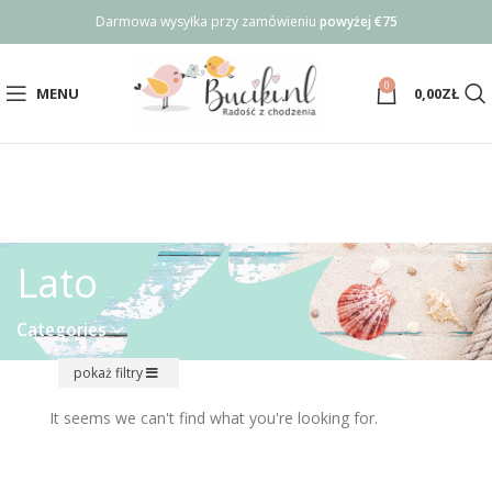
Darmowa wysyłka przy zamówieniu
powyżej €75
0
MENU
0,00
ZŁ
Lato
Categories
pokaż filtry
It seems we can't find what you're looking for.