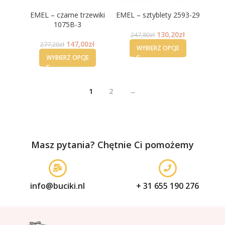
EMEL – czarne trzewiki
EMEL – sztyblety 2593-29
1075B-3
130,20
zł
247,80
zł
147,00
zł
277,20
zł
WYBIERZ OPCJE
WYBIERZ OPCJE
1
2
→
Masz pytania? Chętnie Ci pomożemy
info@buciki.nl
+ 31 655 190 276