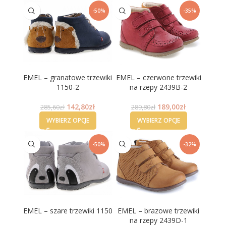
-50%
-35%
EMEL – granatowe trzewiki
EMEL – czerwone trzewiki
1150-2
na rzepy 2439B-2
142,80
zł
189,00
zł
285,60
zł
289,80
zł
WYBIERZ OPCJE
WYBIERZ OPCJE
-50%
-32%
EMEL – szare trzewiki 1150
EMEL – brazowe trzewiki
na rzepy 2439D-1