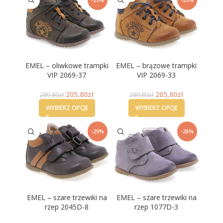
EMEL – oliwkowe trampki
EMEL – brązowe trampki
VIP 2069-37
VIP 2069-33
205,80
zł
205,80
zł
289,80
zł
289,80
zł
WYBIERZ OPCJE
WYBIERZ OPCJE
-29%
-28%
EMEL – szare trzewiki na
EMEL – szare trzewiki na
rzep 2045D-8
rzep 1077D-3