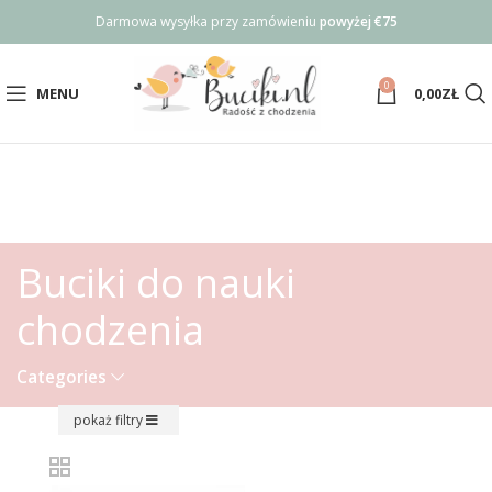
Darmowa wysyłka przy zamówieniu
powyżej €75
0
MENU
0,00
ZŁ
Buciki do nauki
chodzenia
Categories
pokaż filtry