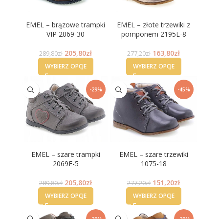
EMEL – brązowe trampki
EMEL – złote trzewiki z
VIP 2069-30
pomponem 2195E-8
205,80
zł
163,80
zł
289,80
zł
277,20
zł
WYBIERZ OPCJE
WYBIERZ OPCJE
-29%
-45%
EMEL – szare trampki
EMEL – szare trzewiki
2069E-5
1075-18
205,80
zł
151,20
zł
289,80
zł
277,20
zł
WYBIERZ OPCJE
WYBIERZ OPCJE
-29%
-29%