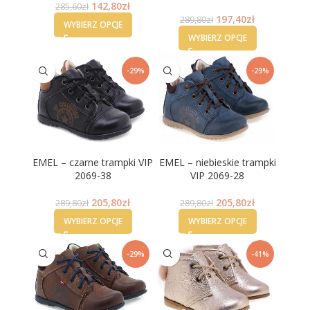
142,80
zł
285,60
zł
197,40
zł
289,80
zł
WYBIERZ OPCJE
WYBIERZ OPCJE
-29%
-29%
EMEL – czarne trampki VIP
EMEL – niebieskie trampki
2069-38
VIP 2069-28
205,80
zł
205,80
zł
289,80
zł
289,80
zł
WYBIERZ OPCJE
WYBIERZ OPCJE
-29%
-41%