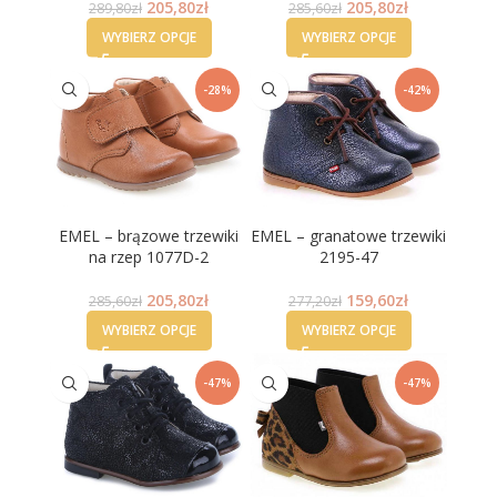
205,80
zł
205,80
zł
289,80
zł
285,60
zł
WYBIERZ OPCJE
WYBIERZ OPCJE
-28%
-42%
EMEL – brązowe trzewiki
EMEL – granatowe trzewiki
na rzep 1077D-2
2195-47
205,80
zł
159,60
zł
285,60
zł
277,20
zł
WYBIERZ OPCJE
WYBIERZ OPCJE
-47%
-47%