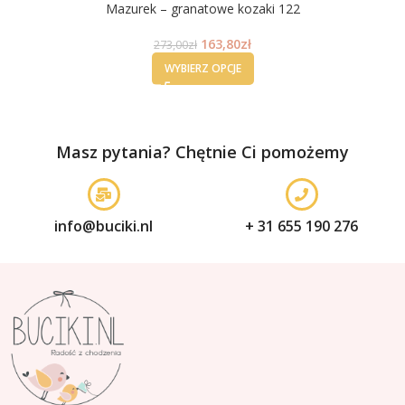
Mazurek – granatowe kozaki 122
163,80
zł
273,00
zł
WYBIERZ OPCJE
Masz pytania? Chętnie Ci pomożemy
info@buciki.nl
+ 31 655 190 276