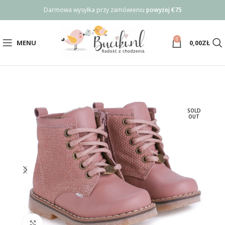
Darmowa wysyłka przy zamówieniu
powyżej €75
0
MENU
0,00
ZŁ
SOLD
OUT
Click to enlarge