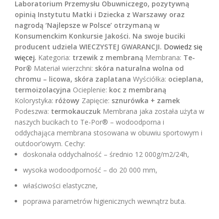
Laboratorium Przemysłu Obuwniczego, pozytywną
opinią Instytutu Matki i Dziecka z Warszawy oraz
nagrodą ‘Najlepsze w Polsce’ otrzymaną w
Konsumenckim Konkursie Jakości. Na swoje buciki
producent udziela WIECZYSTEJ GWARANCJI.
Dowiedz się
więcej.
Kategoria:
trzewik z membraną
Membrana:
Te-
Por®
Materiał wierzchni:
skóra naturalna wolna od
chromu – licowa, skóra zaplatana
Wyściółka:
ocieplana,
termoizolacyjna
Ocieplenie:
koc z membraną
Kolorystyka:
różowy
Zapięcie:
sznurówka + zamek
Podeszwa:
termokauczuk
Membrana jaka została użyta w
naszych bucikach to Te-Por® – wodoodporna i
oddychająca membrana stosowana w obuwiu sportowym i
outdoor’owym. Cechy:
doskonała oddychalność – średnio 12 000g/m2/24h,
wysoka wodoodporność – do 20 000 mm,
właściwości elastyczne,
poprawa parametrów higienicznych wewnątrz buta.