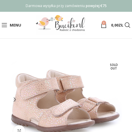
Darmowa wysyłka przy zamówieniu
powyżej €75
0
MENU
0,00
ZŁ
SOLD
OUT
Click to enlarge