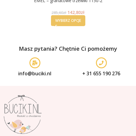
EMEL – granatowe trzewiki 1150-2
142,80
zł
285,60
zł
WYBIERZ OPCJE
Masz pytania? Chętnie Ci pomożemy
info@buciki.nl
+ 31 655 190 276