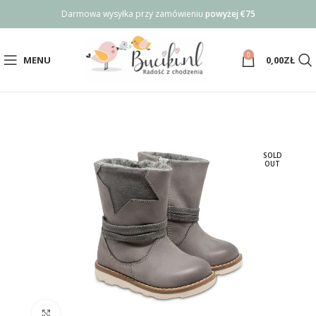
Darmowa wysyłka przy zamówieniu
powyżej €75
0
MENU
0,00
ZŁ
SOLD
OUT
Click to enlarge